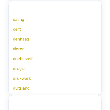
D
dating
delft
denhaag
dieren
doehetzelf
drogist
drukwerk
duitsland
E