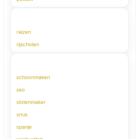
R
reizen
rijscholen
S
schoonmaken
seo
slotenmaker
snus
spanje