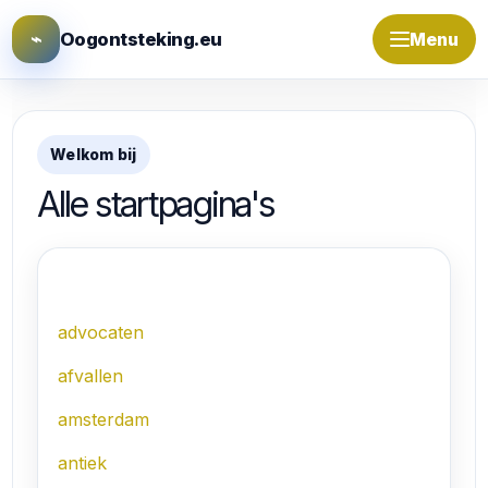
⌁
Oogontsteking.eu
Menu
Welkom bij
Alle startpagina's
A
advocaten
afvallen
amsterdam
antiek