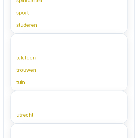
spiritualiteit
sport
studeren
T
telefoon
trouwen
tuin
U
utrecht
V