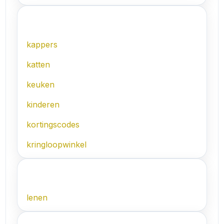
K
kappers
katten
keuken
kinderen
kortingscodes
kringloopwinkel
L
lenen